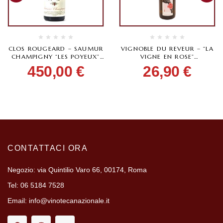
CLOS ROUGEARD – SAUMUR
VIGNOBLE DU REVEUR – “LA
CHAMPIGNY “LES POYEUX”
VIGNE EN ROSE”
2012
GEWÜRZTRAMINER 2022
450,00
€
26,90
€
CONTATTACI ORA
Negozio: via Quintilio Varo 66, 00174, Roma
Tel: 06 5184 7528
Email: info@vinotecanazionale.it